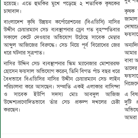
দুই শ
হয়েছে। এতে হুমকির মুখে পড়েছে ২ শতাধিক কৃষকের
চাষাবাদ।
কৃষক 
জামাল
বাংলাদেশ কৃষি উন্নয়ন কর্পোরেশনের (বিএডিসি) নাসির
দোষার
উদ্দীন চেয়ারম্যান সেচ ব্যবস্থাপনার ড্রেন গত বৃহস্পতিবার
ফয়সাল
সকালে কেটে দেওয়ার অভিযোগ উঠেছে সাবেক মেম্বার
আব্দুল আজিজের বিরুদ্ধে। সেচ নিয়ে পূর্ব বিরোধের জের
অন্য
ধরে ঘটনার সূত্রপাত।
আমার 
বাবা 
নাসির উদ্দিন সেচ ব্যবস্থাপনার স্কিম ম্যানেজার মোশাররফ
তাদের
হোসেন ফয়সাল অভিযোগ করেন, তিনি বিগত পাঁচ বছর ধরে
ফয়সা
বৈধভাবে বিএডিসির নাসির উদ্দীন চেয়ারম্যান সেচ লাইন
নিজেদে
পরিচালনা করে আসছেন। সম্প্রতি একই এলাকার বাসিন্দা
ও সাবেক ইউপি সদস্য মোঃ আবদুল আজিজ
এ বিষ
উদ্দেশ্যপ্রণোদিতভাবে তাঁর সেচ প্রকল্প দখলের চেষ্টা
দুটি 
করছেন।
অভিযো
আমরা ব