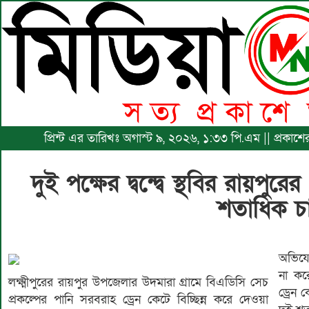
প্রিন্ট এর তারিখঃ অগাস্ট ৯, ২০২৬, ১:৩৩ পি.এম || প্রকাশ
দুই পক্ষের দ্বন্দ্বে স্থবির রায়পুর
শতাধিক চ
অভিযো
না কর
লক্ষ্মীপুরের রায়পুর উপজেলার উদমারা গ্রামে বিএডিসি সেচ
ড্রেন 
প্রকল্পের পানি সরবরাহ ড্রেন কেটে বিচ্ছিন্ন করে দেওয়া