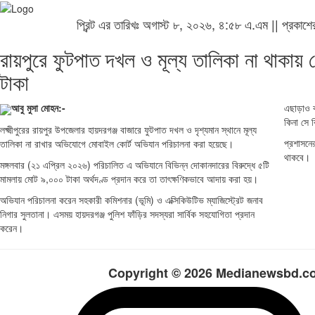
প্রিন্ট এর তারিখঃ অগাস্ট ৮, ২০২৬, ৪:৫৮ এ.এম || প্রকাশ
রায়পুরে ফুটপাত দখল ও মূল্য তালিকা না থাকায় 
টাকা
আবু মুসা মোহন:-
‎এছাড়াও 
কিনা সে 
‎লক্ষ্মীপুরের রায়পুর উপজেলার হায়দরগঞ্জ বাজারে ফুটপাত দখল ও দৃশ্যমান স্থানে মূল্য
‎প্রশাসন
তালিকা না রাখার অভিযোগে মোবাইল কোর্ট অভিযান পরিচালনা করা হয়েছে।
থাকবে।
‎মঙ্গলবার (২১ এপ্রিল ২০২৬) পরিচালিত এ অভিযানে বিভিন্ন দোকানদারের বিরুদ্ধে ৫টি
মামলায় মোট ৯,০০০ টাকা অর্থদণ্ড প্রদান করে তা তাৎক্ষণিকভাবে আদায় করা হয়।
‎অভিযান পরিচালনা করেন সহকারী কমিশনার (ভূমি) ও এক্সিকিউটিভ ম্যাজিস্ট্রেট জনাব
নিগার সুলতানা। এসময় হায়দরগঞ্জ পুলিশ ফাঁড়ির সদস্যরা সার্বিক সহযোগিতা প্রদান
করেন।
Copyright © 2026 Medianewsbd.com