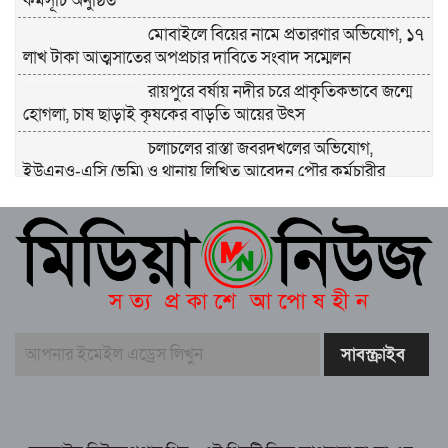
কর্মসূচি অনুষ্ঠিত
মোবাইলে বিয়ের নামে প্রতারণার অভিযোগ, ১৭
লাখ টাকা আত্মসাতের অপপ্রচার দাবিতে সংবাদ সম্মেলন
রায়পুরে বর্ষায় নদীর চরে প্রাকৃতিকভাবে জন্মে
হোগলা, চাষ ছাড়াই কৃষকের বাড়তি আয়ের উৎস
চলাচলের রাস্তা জবরদখলের অভিযোগ,
ইউএনও-এসি (ভূমি) ও থানায় লিখিত আবেদন পৌর কর্মচারীর
বিদ্যুৎ, সড়ক ও সুপেয় পানির উন্নয়নে কাজ
চলছে, উন্নয়নে পৌরবাসীর সহযোগিতা চান
প্রশাসক মেহেদী হাসান কাউসার
রায়পুরে জুলাই গণঅভ্যুত্থান দিবস-২০২৬
উদযাপন উপলক্ষে প্রস্তুতি সভা অনুষ্ঠিত
আইসিইউতে জীবন-মৃত্যুর সন্ধিক্ষণে মানিক,
চিকিৎসায় মানবিক সহায়তার আবেদন
ঐক্যের মাধ্যমেই উন্নয়নের অগ্রযাত্রা অব্যাহত