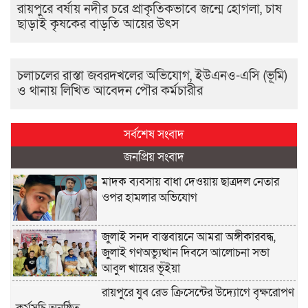
রায়পুরে বর্ষায় নদীর চরে প্রাকৃতিকভাবে জন্মে হোগলা, চাষ
ছাড়াই কৃষকের বাড়তি আয়ের উৎস
চলাচলের রাস্তা জবরদখলের অভিযোগ, ইউএনও-এসি (ভূমি)
ও থানায় লিখিত আবেদন পৌর কর্মচারীর
সর্বশেষ সংবাদ
জনপ্রিয় সংবাদ
মাদক ব্যবসায় বাধা দেওয়ায় ছাত্রদল নেতার
ওপর হামলার অভিযোগ
জুলাই সনদ বাস্তবায়নে আমরা অঙ্গীকারবদ্ধ,
জুলাই গণঅভ্যুত্থান দিবসে আলোচনা সভা
আবুল খায়ের ভূঁইয়া
রায়পুরে যুব রেড ক্রিসেন্টের উদ্যোগে বৃক্ষরোপণ