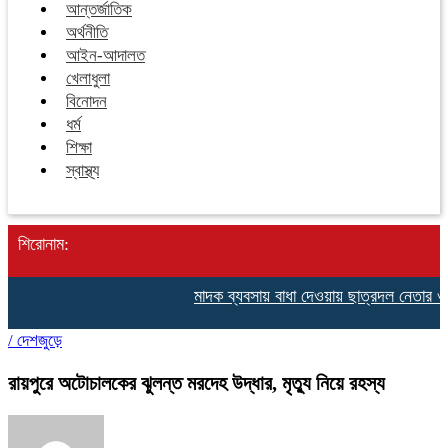
আন্তর্জাতিক
অর্থনীতি
আইন-আদালত
খেলাধুলা
বিনোদন
ধর্ম
শিক্ষা
স্বাস্থ্য
শিরোনাম:
মাদক ব্যবসায় বাধা দেওয়ায় ছাত্রদল নেতার ওপ
/
দেশজুড়ে
রায়পুরে অটোচালকের ঝুলন্ত মরদেহ উদ্ধার, মৃত্যু নিয়ে রহস্য