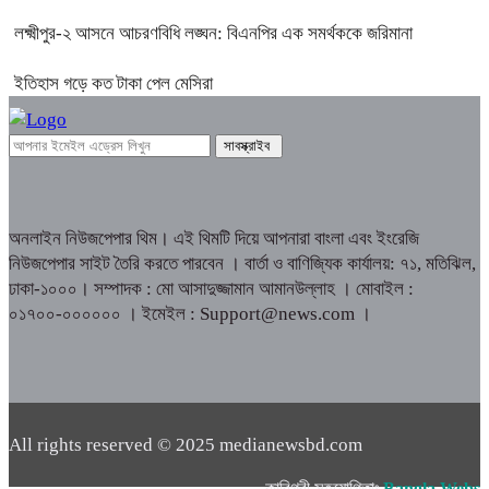
লক্ষ্মীপুর-২ আসনে আচরণবিধি লঙ্ঘন: বিএনপির এক সমর্থককে জরিমানা
ইতিহাস গড়ে কত টাকা পেল মেসিরা
অনলাইন নিউজপেপার থিম। এই থিমটি দিয়ে আপনারা বাংলা এবং ইংরেজি
নিউজপেপার সাইট তৈরি করতে পারবেন । বার্তা ও বাণিজ্যিক কার্যালয়: ৭১, মতিঝিল,
ঢাকা-১০০০। সম্পাদক : মো আসাদুজ্জামান আমানউল্লাহ । মোবাইল :
০১৭০০-০০০০০০ । ইমেইল : Support@news.com ।
All rights reserved © 2025 medianewsbd.com
কারিগরী সহযোগিতাঃ
Bangla Webs