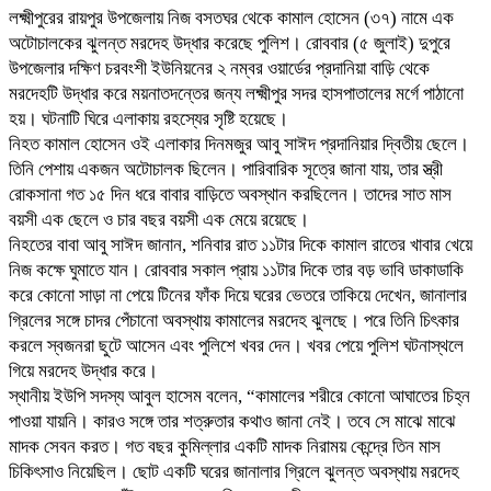
লক্ষ্মীপুরের রায়পুর উপজেলায় নিজ বসতঘর থেকে কামাল হোসেন (৩৭) নামে এক
অটোচালকের ঝুলন্ত মরদেহ উদ্ধার করেছে পুলিশ। রোববার (৫ জুলাই) দুপুরে
উপজেলার দক্ষিণ চরবংশী ইউনিয়নের ২ নম্বর ওয়ার্ডের প্রদানিয়া বাড়ি থেকে
মরদেহটি উদ্ধার করে ময়নাতদন্তের জন্য লক্ষ্মীপুর সদর হাসপাতালের মর্গে পাঠানো
হয়। ঘটনাটি ঘিরে এলাকায় রহস্যের সৃষ্টি হয়েছে।
নিহত কামাল হোসেন ওই এলাকার দিনমজুর আবু সাঈদ প্রদানিয়ার দ্বিতীয় ছেলে।
তিনি পেশায় একজন অটোচালক ছিলেন। পারিবারিক সূত্রে জানা যায়, তার স্ত্রী
রোকসানা গত ১৫ দিন ধরে বাবার বাড়িতে অবস্থান করছিলেন। তাদের সাত মাস
বয়সী এক ছেলে ও চার বছর বয়সী এক মেয়ে রয়েছে।
নিহতের বাবা আবু সাঈদ জানান, শনিবার রাত ১১টার দিকে কামাল রাতের খাবার খেয়ে
নিজ কক্ষে ঘুমাতে যান। রোববার সকাল প্রায় ১১টার দিকে তার বড় ভাবি ডাকাডাকি
করে কোনো সাড়া না পেয়ে টিনের ফাঁক দিয়ে ঘরের ভেতরে তাকিয়ে দেখেন, জানালার
গ্রিলের সঙ্গে চাদর পেঁচানো অবস্থায় কামালের মরদেহ ঝুলছে। পরে তিনি চিৎকার
করলে স্বজনরা ছুটে আসেন এবং পুলিশে খবর দেন। খবর পেয়ে পুলিশ ঘটনাস্থলে
গিয়ে মরদেহ উদ্ধার করে।
স্থানীয় ইউপি সদস্য আবুল হাসেম বলেন, “কামালের শরীরে কোনো আঘাতের চিহ্ন
পাওয়া যায়নি। কারও সঙ্গে তার শত্রুতার কথাও জানা নেই। তবে সে মাঝে মাঝে
মাদক সেবন করত। গত বছর কুমিল্লার একটি মাদক নিরাময় কেন্দ্রে তিন মাস
চিকিৎসাও নিয়েছিল। ছোট একটি ঘরের জানালার গ্রিলে ঝুলন্ত অবস্থায় মরদেহ