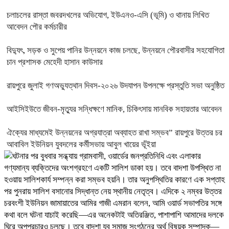
চলাচলের রাস্তা জবরদখলের অভিযোগ, ইউএনও-এসি (ভূমি) ও থানায় লিখিত
আবেদন পৌর কর্মচারীর
বিদ্যুৎ, সড়ক ও সুপেয় পানির উন্নয়নে কাজ চলছে, উন্নয়নে পৌরবাসীর সহযোগিতা
চান প্রশাসক মেহেদী হাসান কাউসার
রায়পুরে জুলাই গণঅভ্যুত্থান দিবস-২০২৬ উদযাপন উপলক্ষে প্রস্তুতি সভা অনুষ্ঠিত
আইসিইউতে জীবন-মৃত্যুর সন্ধিক্ষণে মানিক, চিকিৎসায় মানবিক সহায়তার আবেদন
ঐক্যের মাধ্যমেই উন্নয়নের অগ্রযাত্রা অব্যাহত রাখা সম্ভব” রায়পুরে উত্তর চর
আবাবিল ইউনিয়ন যুবদলের কর্মীসভায় আবুল খায়ের ভূঁইয়া