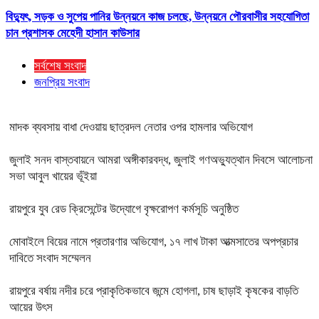
বিদ্যুৎ, সড়ক ও সুপেয় পানির উন্নয়নে কাজ চলছে, উন্নয়নে পৌরবাসীর সহযোগিতা
চান প্রশাসক মেহেদী হাসান কাউসার
সর্বশেষ সংবাদ
জনপ্রিয় সংবাদ
মাদক ব্যবসায় বাধা দেওয়ায় ছাত্রদল নেতার ওপর হামলার অভিযোগ
জুলাই সনদ বাস্তবায়নে আমরা অঙ্গীকারবদ্ধ, জুলাই গণঅভ্যুত্থান দিবসে আলোচনা
সভা আবুল খায়ের ভূঁইয়া
রায়পুরে যুব রেড ক্রিসেন্টের উদ্যোগে বৃক্ষরোপণ কর্মসূচি অনুষ্ঠিত
মোবাইলে বিয়ের নামে প্রতারণার অভিযোগ, ১৭ লাখ টাকা আত্মসাতের অপপ্রচার
দাবিতে সংবাদ সম্মেলন
রায়পুরে বর্ষায় নদীর চরে প্রাকৃতিকভাবে জন্মে হোগলা, চাষ ছাড়াই কৃষকের বাড়তি
আয়ের উৎস