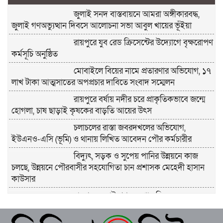
জুলাই সনদ বাস্তবায়নে আমরা অঙ্গীকারবদ্ধ,
জুলাই গণঅভ্যুত্থান দিবসে আলোচনা সভা আবুল খায়ের ভূঁইয়া
রায়পুরে যুব রেড ক্রিসেন্টের উদ্যোগে বৃক্ষরোপণ
কর্মসূচি অনুষ্ঠিত
মোবাইলে বিয়ের নামে প্রতারণার অভিযোগ, ১৭
লাখ টাকা আত্মসাতের অপপ্রচার দাবিতে সংবাদ সম্মেলন
রায়পুরে বর্ষায় নদীর চরে প্রাকৃতিকভাবে জন্মে
হোগলা, চাষ ছাড়াই কৃষকের বাড়তি আয়ের উৎস
চলাচলের রাস্তা জবরদখলের অভিযোগ,
ইউএনও-এসি (ভূমি) ও থানায় লিখিত আবেদন পৌর কর্মচারীর
বিদ্যুৎ, সড়ক ও সুপেয় পানির উন্নয়নে কাজ
চলছে, উন্নয়নে পৌরবাসীর সহযোগিতা চান প্রশাসক মেহেদী হাসান
কাউসার
রায়পুরে জুলাই গণঅভ্যুত্থান দিবস-২০২৬
উদযাপন উপলক্ষে প্রস্তুতি সভা অনুষ্ঠিত