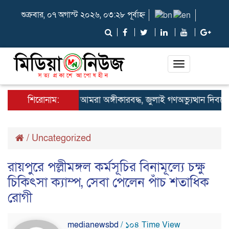
শুক্রবার, ০৭ অগাস্ট ২০২৬, ০৩:২৮ পূর্বাহ্ন
Toggle
navigation
াই সনদ বাস্তবায়নে আমরা অঙ্গীকারবদ্ধ, জুলাই গণঅভ্যুত্থান দিবসে আ
শিরোনাম:
/
Uncategorized
রায়পুরে পল্লীমঙ্গল কর্মসূচির বিনামূল্যে চক্ষু
চিকিৎসা ক্যাম্প, সেবা পেলেন পাঁচ শতাধিক
রোগী
medianewsbd
/ ১০৪ Time View