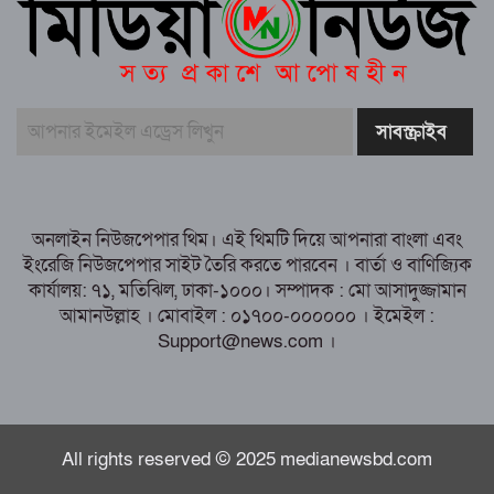
আইসিইউতে জীবন-মৃত্যুর সন্ধিক্ষণে মানিক,
চিকিৎসায় মানবিক সহায়তার আবেদন
ঐক্যের মাধ্যমেই উন্নয়নের অগ্রযাত্রা অব্যাহত
রাখা সম্ভব” রায়পুরে উত্তর চর আবাবিল ইউনিয়ন
যুবদলের কর্মীসভায় আবুল খায়ের ভূঁইয়া
রায়পুরের আলোচিত মা ও তিন মেয়ে হত্যা:
তদন্তে বাড়ছে প্রশ্ন, আলোচনায় নতুন তথ্য
অনলাইন নিউজপেপার থিম। এই থিমটি দিয়ে আপনারা বাংলা এবং
ইংরেজি নিউজপেপার সাইট তৈরি করতে পারবেন । বার্তা ও বাণিজ্যিক
কার্যালয়: ৭১, মতিঝিল, ঢাকা-১০০০। সম্পাদক : মো আসাদুজ্জামান
আমানউল্লাহ । মোবাইল : ০১৭০০-০০০০০০ । ইমেইল :
Support@news.com ।
All rights reserved © 2025 medianewsbd.com