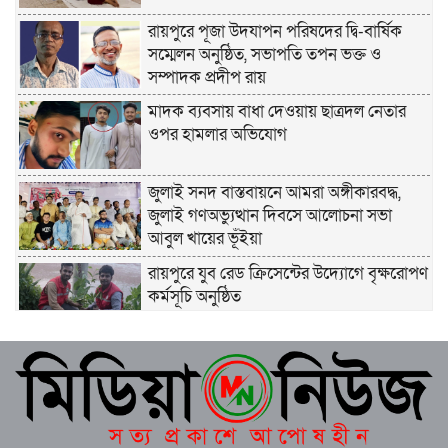
রায়পুরে পূজা উদযাপন পরিষদের দ্বি-বার্ষিক
সম্মেলন অনুষ্ঠিত, সভাপতি তপন ভক্ত ও
সম্পাদক প্রদীপ রায়
মাদক ব্যবসায় বাধা দেওয়ায় ছাত্রদল নেতার
ওপর হামলার অভিযোগ
জুলাই সনদ বাস্তবায়নে আমরা অঙ্গীকারবদ্ধ,
জুলাই গণঅভ্যুত্থান দিবসে আলোচনা সভা
আবুল খায়ের ভূঁইয়া
রায়পুরে যুব রেড ক্রিসেন্টের উদ্যোগে বৃক্ষরোপণ
কর্মসূচি অনুষ্ঠিত
মোবাইলে বিয়ের নামে প্রতারণার অভিযোগ, ১৭
লাখ টাকা আত্মসাতের অপপ্রচার দাবিতে সংবাদ
সম্মেলন
রায়পুরে বর্ষায় নদীর চরে প্রাকৃতিকভাবে জন্মে