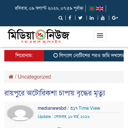
রবিবার, ০৯ অগাস্ট ২০২৬, ০৭:৫৯ পূর্বাহ্ন
Toggle
navigation
শিরোনাম:
লিগ্যাল নোটিশের পরও জমি দখলের অভি
/
Uncategorized
রায়পুরে অটোরিকশা চাপায় বৃদ্ধের মৃত্যু
medianewsbd
/ ৩১৭ Time View
Update : সোমবার, ১৬ মার্চ, ২০২৬