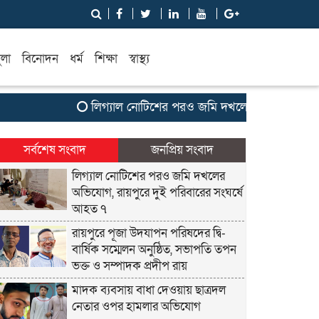
ুলা
বিনোদন
ধর্ম
শিক্ষা
স্বাস্থ্য
লিগ্যাল নোটিশের পরও জমি দখলের অভিযোগ, রায়পুরে দ
সর্বশেষ সংবাদ
জনপ্রিয় সংবাদ
লিগ্যাল নোটিশের পরও জমি দখলের
অভিযোগ, রায়পুরে দুই পরিবারের সংঘর্ষে
আহত ৭
রায়পুরে পূজা উদযাপন পরিষদের দ্বি-
বার্ষিক সম্মেলন অনুষ্ঠিত, সভাপতি তপন
ভক্ত ও সম্পাদক প্রদীপ রায়
মাদক ব্যবসায় বাধা দেওয়ায় ছাত্রদল
নেতার ওপর হামলার অভিযোগ