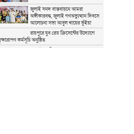
জুলাই সনদ বাস্তবায়নে আমরা
অঙ্গীকারবদ্ধ, জুলাই গণঅভ্যুত্থান দিবসে
আলোচনা সভা আবুল খায়ের ভূঁইয়া
রায়পুরে যুব রেড ক্রিসেন্টের উদ্যোগে
ৃক্ষরোপণ কর্মসূচি অনুষ্ঠিত
মোবাইলে বিয়ের নামে প্রতারণার
অভিযোগ, ১৭ লাখ টাকা আত্মসাতের অপপ্রচার দাবিতে
সংবাদ সম্মেলন
রায়পুরে বর্ষায় নদীর চরে প্রাকৃতিকভাবে
জন্মে হোগলা, চাষ ছাড়াই কৃষকের বাড়তি
আয়ের উৎস
চলাচলের রাস্তা জবরদখলের অভিযোগ,
ইউএনও-এসি (ভূমি) ও থানায় লিখিত
আবেদন পৌর কর্মচারীর
বিদ্যুৎ, সড়ক ও সুপেয় পানির উন্নয়নে
কাজ চলছে, উন্নয়নে পৌরবাসীর