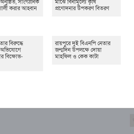
 অনুষ্ঠিত, সাংগঠনিক
মাঝে বিনামূল্যে কৃষি
তিশালী করার আহ্বান
প্রণোদনার উপকরণ বিতরণ
ার বিরুদ্ধে
রায়পুরে দুই বিএনপি নেতার
র অভিযোগে
জন্মদিন উপলক্ষে দোয়া
র বিক্ষোভ-
মাহফিল ও কেক কাটা