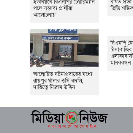
ইউনিয়নে বিএনপির চেয়ারম্যান
বর্ধিত সভা
পদে সম্ভাব্য প্রার্থীরা
ভিত্তি শক্
আলোচনায়
বিএনপি নেত
চাঁদাবাজি
এলাকাবাসী
মানববন্ধন
আলোচিত ঘটনাপ্রবাহের মধ্যে
রায়পুর থানার ওসি বদলি,
দায়িত্বে নিজাম উদ্দিন