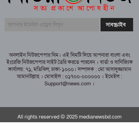
বিদ্যুৎ, সড়ক ও সুপেয় পানির উন্নয়নে কাজ
চলছে, উন্নয়নে পৌরবাসীর সহযোগিতা চান
প্রশাসক মেহেদী হাসান কাউসার
রায়পুরে জুলাই গণঅভ্যুত্থান দিবস-২০২৬
উদযাপন উপলক্ষে প্রস্তুতি সভা অনুষ্ঠিত
অনলাইন নিউজপেপার থিম। এই থিমটি দিয়ে আপনারা বাংলা এবং
ইংরেজি নিউজপেপার সাইট তৈরি করতে পারবেন । বার্তা ও বাণিজ্যিক
কার্যালয়: ৭১, মতিঝিল, ঢাকা-১০০০। সম্পাদক : মো আসাদুজ্জামান
আমানউল্লাহ । মোবাইল : ০১৭০০-০০০০০০ । ইমেইল :
Support@news.com ।
All rights reserved © 2025 medianewsbd.com
কারিগরী সহযোগিতাঃ
Bangla Webs