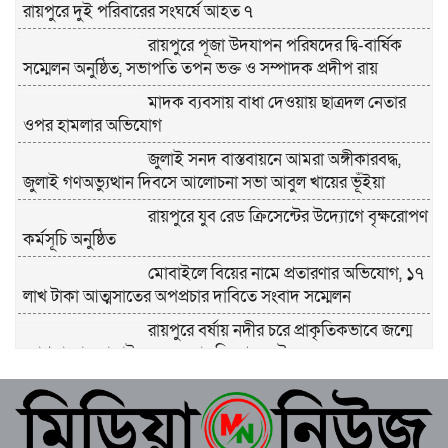
রায়পুরে দুই পরিবারের সংঘর্ষে আহত ৭
রায়পুরে পূজা উদযাপন পরিষদের দ্বি-বার্ষিক
সম্মেলন অনুষ্ঠিত, সভাপতি তপন ভক্ত ও সম্পাদক প্রদীপ রায়
মাদক ব্যবসায় বাধা দেওয়ায় ছাত্রদল নেতার
ওপর হামলার অভিযোগ
জুলাই সনদ বাস্তবায়নে আমরা অঙ্গীকারবদ্ধ,
জুলাই গণঅভ্যুত্থান দিবসে আলোচনা সভা আবুল খায়ের ভূঁইয়া
রায়পুরে যুব রেড ক্রিসেন্টের উদ্যোগে বৃক্ষরোপণ
কর্মসূচি অনুষ্ঠিত
মোবাইলে বিয়ের নামে প্রতারণার অভিযোগ, ১৭
লাখ টাকা আত্মসাতের অপপ্রচার দাবিতে সংবাদ সম্মেলন
রায়পুরে বর্ষায় নদীর চরে প্রাকৃতিকভাবে জন্মে
হোগলা, চাষ ছাড়াই কৃষকের বাড়তি আয়ের উৎস
চলাচলের রাস্তা জবরদখলের অভিযোগ,
ইউএনও-এসি (ভূমি) ও থানায় লিখিত আবেদন
পৌর কর্মচারীর