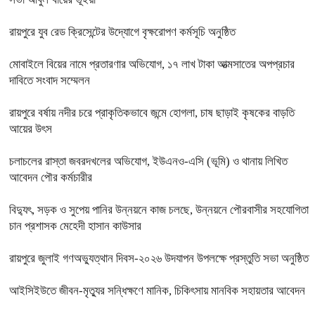
রায়পুরে যুব রেড ক্রিসেন্টের উদ্যোগে বৃক্ষরোপণ কর্মসূচি অনুষ্ঠিত
মোবাইলে বিয়ের নামে প্রতারণার অভিযোগ, ১৭ লাখ টাকা আত্মসাতের অপপ্রচার
দাবিতে সংবাদ সম্মেলন
রায়পুরে বর্ষায় নদীর চরে প্রাকৃতিকভাবে জন্মে হোগলা, চাষ ছাড়াই কৃষকের বাড়তি
আয়ের উৎস
চলাচলের রাস্তা জবরদখলের অভিযোগ, ইউএনও-এসি (ভূমি) ও থানায় লিখিত
আবেদন পৌর কর্মচারীর
বিদ্যুৎ, সড়ক ও সুপেয় পানির উন্নয়নে কাজ চলছে, উন্নয়নে পৌরবাসীর সহযোগিতা
চান প্রশাসক মেহেদী হাসান কাউসার
রায়পুরে জুলাই গণঅভ্যুত্থান দিবস-২০২৬ উদযাপন উপলক্ষে প্রস্তুতি সভা অনুষ্ঠিত
আইসিইউতে জীবন-মৃত্যুর সন্ধিক্ষণে মানিক, চিকিৎসায় মানবিক সহায়তার আবেদন