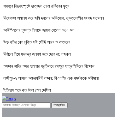
রায়পুরে বিদ্যুৎস্পৃষ্টে ছাত্রদল নেতা রাকিবের মৃত্যু
নিষেধাজ্ঞা অমান্য করে জমি দখলের অভিযোগ, ভুক্তভোগীর সংবাদ সম্মেলন
আইপিএলের চূড়ান্ত নিলামে জায়গা পেলেন ৩৫০ জন
উচ্চ গতির রেল চুক্তি সই সৌদি আরব ও কাতারের
নির্বাচন নিয়ে ষড়যন্ত্র জনগণ হতে দেবে না: নজরুল
ওসমান হাদির ওপর হামলার প্রতিবাদে রায়পুরে ছাত্রশিবিরের বিক্ষোভ
লক্ষ্মীপুর-২ আসনে আচরণবিধি লঙ্ঘন: বিএনপির এক সমর্থককে জরিমানা
ইতিহাস গড়ে কত টাকা পেল মেসিরা