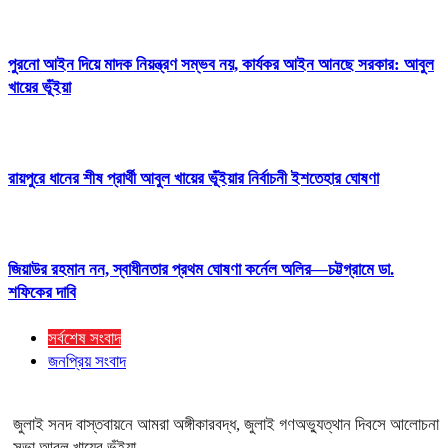
পুরনো আইন দিয়ে মাদক নিয়ন্ত্রণ সম্ভব নয়, কার্যকর আইন আনছে সরকার: আবুল
খায়ের ভূঁইয়া
রায়পুরে ধানের শীষ প্রার্থী আবুল খায়ের ভূঁইয়ার নির্বাচনী ইশতেহার ঘোষণা
জিয়াউর রহমান নন, স্বাধীনতার প্রথম ঘোষণা কর্নেল অলির—চট্টগ্রামে ডা.
শফিকের দাবি
সর্বশেষ সংবাদ
জনপ্রিয় সংবাদ
জুলাই সনদ বাস্তবায়নে আমরা অঙ্গীকারবদ্ধ, জুলাই গণঅভ্যুত্থান দিবসে আলোচনা
সভা আবুল খায়ের ভূঁইয়া