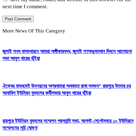
next time I comment.
More News Of This Category
জুলাই সনদ বাস্তবায়নে আমরা অঙ্গীকারবদ্ধ, জুলাই গণঅভ্যুত্থান দিবসে আলোচনা
সভা আবুল খায়ের ভূঁইয়া
ঐক্যের মাধ্যমেই উন্নয়নের অগ্রযাত্রা অব্যাহত রাখা সম্ভব” রায়পুরে উত্তর চর
আবাবিল ইউনিয়ন যুবদলের কর্মীসভায় আবুল খায়ের ভূঁইয়া
রায়পুরে ইউনিয়ন যুবদলের সম্মেলন প্রস্তুতি সভা, আগস্ট-সেপ্টেম্বরে ১০ ইউনিয়নে
সম্মেলনের সূচি ঘোষণা