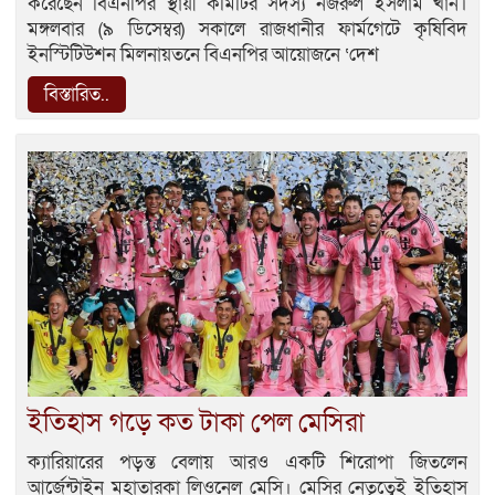
করেছেন বিএনপির স্থায়ী কমিটির সদস্য নজরুল ইসলাম খান।
মঙ্গলবার (৯ ডিসেম্বর) সকালে রাজধানীর ফার্মগেটে কৃষিবিদ
ইনস্টিটিউশন মিলনায়তনে বিএনপির আয়োজনে ‘দেশ
বিস্তারিত..
ইতিহাস গড়ে কত টাকা পেল মেসিরা
ক্যারিয়ারের পড়ন্ত বেলায় আরও একটি শিরোপা জিতলেন
আর্জেন্টাইন মহাতারকা লিওনেল মেসি। মেসির নেতৃত্বেই ইতিহাস