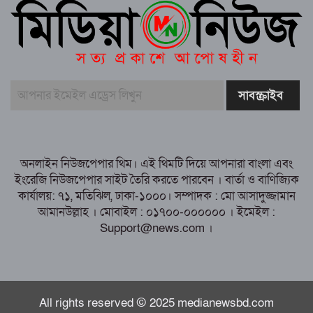
আইসিইউতে জীবন-মৃত্যুর সন্ধিক্ষণে মানিক,
চিকিৎসায় মানবিক সহায়তার আবেদন
ঐক্যের মাধ্যমেই উন্নয়নের অগ্রযাত্রা অব্যাহত
রাখা সম্ভব” রায়পুরে উত্তর চর আবাবিল ইউনিয়ন
যুবদলের কর্মীসভায় আবুল খায়ের ভূঁইয়া
রায়পুরের আলোচিত মা ও তিন মেয়ে হত্যা:
তদন্তে বাড়ছে প্রশ্ন, আলোচনায় নতুন তথ্য
অনলাইন নিউজপেপার থিম। এই থিমটি দিয়ে আপনারা বাংলা এবং
ইংরেজি নিউজপেপার সাইট তৈরি করতে পারবেন । বার্তা ও বাণিজ্যিক
কার্যালয়: ৭১, মতিঝিল, ঢাকা-১০০০। সম্পাদক : মো আসাদুজ্জামান
আমানউল্লাহ । মোবাইল : ০১৭০০-০০০০০০ । ইমেইল :
Support@news.com ।
All rights reserved © 2025 medianewsbd.com