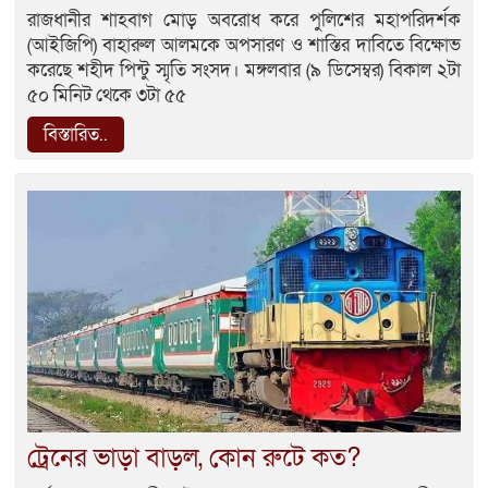
রাজধানীর শাহবাগ মোড় অবরোধ করে পুলিশের মহাপরিদর্শক
(আইজিপি) বাহারুল আলমকে অপসারণ ও শাস্তির দাবিতে বিক্ষোভ
করেছে শহীদ পিন্টু স্মৃতি সংসদ। মঙ্গলবার (৯ ডিসেম্বর) বিকাল ২টা
৫০ মিনিট থেকে ৩টা ৫৫
বিস্তারিত..
ট্রেনের ভাড়া বাড়ল, কোন রুটে কত?