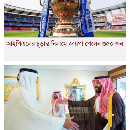
আইপিএলের চূড়ান্ত নিলামে জায়গা পেলেন ৩৫০ জন