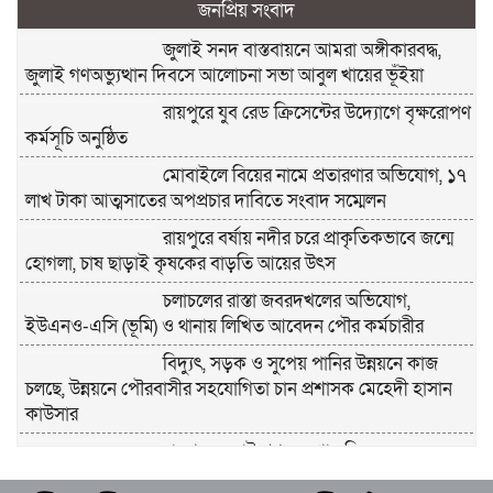
জনপ্রিয় সংবাদ
জুলাই সনদ বাস্তবায়নে আমরা অঙ্গীকারবদ্ধ,
জুলাই গণঅভ্যুত্থান দিবসে আলোচনা সভা আবুল খায়ের ভূঁইয়া
রায়পুরে যুব রেড ক্রিসেন্টের উদ্যোগে বৃক্ষরোপণ
কর্মসূচি অনুষ্ঠিত
মোবাইলে বিয়ের নামে প্রতারণার অভিযোগ, ১৭
লাখ টাকা আত্মসাতের অপপ্রচার দাবিতে সংবাদ সম্মেলন
রায়পুরে বর্ষায় নদীর চরে প্রাকৃতিকভাবে জন্মে
হোগলা, চাষ ছাড়াই কৃষকের বাড়তি আয়ের উৎস
চলাচলের রাস্তা জবরদখলের অভিযোগ,
ইউএনও-এসি (ভূমি) ও থানায় লিখিত আবেদন পৌর কর্মচারীর
বিদ্যুৎ, সড়ক ও সুপেয় পানির উন্নয়নে কাজ
চলছে, উন্নয়নে পৌরবাসীর সহযোগিতা চান প্রশাসক মেহেদী হাসান
কাউসার
রায়পুরে জুলাই গণঅভ্যুত্থান দিবস-২০২৬
উদযাপন উপলক্ষে প্রস্তুতি সভা অনুষ্ঠিত