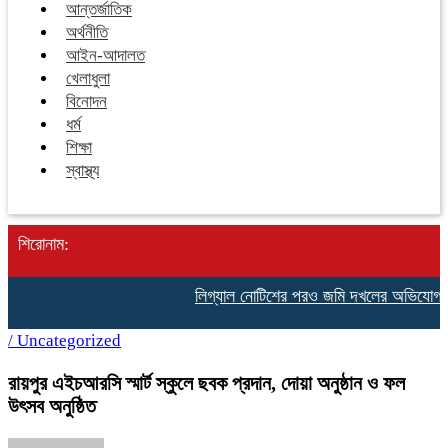
আন্তর্জাতিক
অর্থনীতি
আইন-আদালত
খেলাধুলা
বিনোদন
ধর্ম
শিক্ষা
স্বাস্থ্য
শিরোনাম:
লিগ্যাল নোটিশের পরও জমি দখলের অভিযোগ, রায়
/
Uncategorized
রায়পুর এইচআরসি স্মার্ট স্কুলে ছবক প্রদান, দোয়া অনুষ্ঠান ও ফল
উৎসব অনুষ্ঠিত