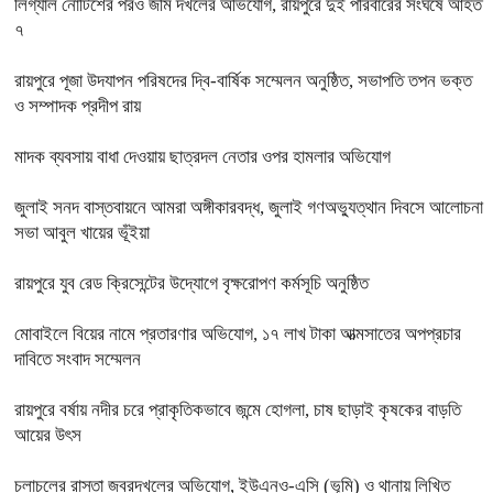
লিগ্যাল নোটিশের পরও জমি দখলের অভিযোগ, রায়পুরে দুই পরিবারের সংঘর্ষে আহত
৭
রায়পুরে পূজা উদযাপন পরিষদের দ্বি-বার্ষিক সম্মেলন অনুষ্ঠিত, সভাপতি তপন ভক্ত
ও সম্পাদক প্রদীপ রায়
মাদক ব্যবসায় বাধা দেওয়ায় ছাত্রদল নেতার ওপর হামলার অভিযোগ
জুলাই সনদ বাস্তবায়নে আমরা অঙ্গীকারবদ্ধ, জুলাই গণঅভ্যুত্থান দিবসে আলোচনা
সভা আবুল খায়ের ভূঁইয়া
রায়পুরে যুব রেড ক্রিসেন্টের উদ্যোগে বৃক্ষরোপণ কর্মসূচি অনুষ্ঠিত
মোবাইলে বিয়ের নামে প্রতারণার অভিযোগ, ১৭ লাখ টাকা আত্মসাতের অপপ্রচার
দাবিতে সংবাদ সম্মেলন
রায়পুরে বর্ষায় নদীর চরে প্রাকৃতিকভাবে জন্মে হোগলা, চাষ ছাড়াই কৃষকের বাড়তি
আয়ের উৎস
চলাচলের রাস্তা জবরদখলের অভিযোগ, ইউএনও-এসি (ভূমি) ও থানায় লিখিত